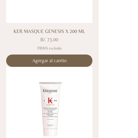
KER MASQUE GENESIS X 200 ML
Precio
B/. 73.00
ITBMS excluido
Agregar al carrito