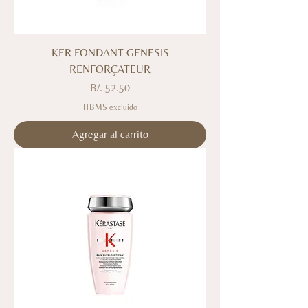
KER FONDANT GENESIS
RENFORÇATEUR
Precio
B/. 52.50
ITBMS excluido
Agregar al carrito