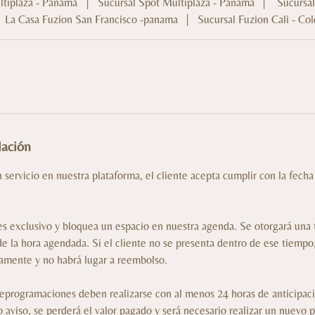
ltiplaza - Panama
|
Sucursal Spot Multiplaza - Panama
|
Sucursal
La Casa Fuzion San Francisco -panama
|
Sucursal Fuzion Cali - Co
lación
n servicio en nuestra plataforma, el cliente acepta cumplir con la fecha
 es exclusivo y bloquea un espacio en nuestra agenda. Se otorgará una
 la hora agendada. Si el cliente no se presenta dentro de ese tiempo,
amente y no habrá lugar a reembolso.
reprogramaciones deben realizarse con al menos 24 horas de anticipac
o aviso, se perderá el valor pagado y será necesario realizar un nuevo