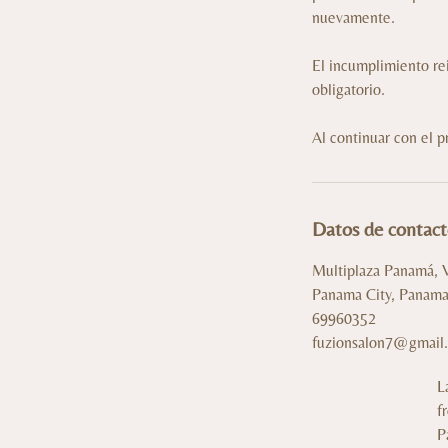
nuevamente.
El incumplimiento rei
obligatorio.
Al continuar con el p
Datos de contac
Multiplaza Panamá, Ví
Panama City, Panam
69960352
fuzionsalon7@gmail
L
f
P