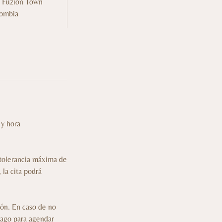
 Fuzion Town
lombia
 y hora
 tolerancia máxima de
 la cita podrá
ión. En caso de no
 pago para agendar