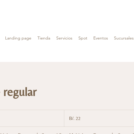
Landing page
Tienda
Servicios
Spot
Eventos
Sucursales
 regular
22
balboas
B/. 22
panameños