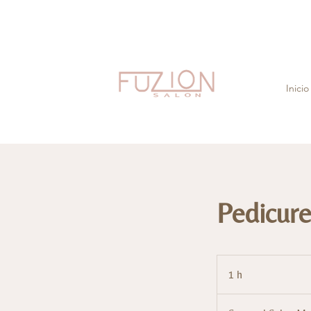
Inicio
Pedicure
1 h
1