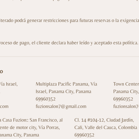
terado podrá generar restricciones para futuras reservas o la exigenci
roceso de pago, el cliente declara haber leído y aceptado esta política.
to
a Israel,
Multiplaza Pacific Panama, Vía
Town Center 
a
Israel, Panama City, Panama
Panama City
69960352
69960352
.com
fuzionsalon7@gmail.com
fuzionsalon
a Casa Fuzion:: San Francisco, al
Cl. 14 #104-12, Ciudad Jardín,
rente de motor city, Vía Porras,
Cali, Valle del Cauca, Colombia
anama City, Panama
69960352