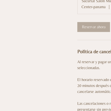
Sucursal Salon Mu
Center-panama
|
Reservar ahora
Política de cance
Al reservar y pagar u
seleccionadas.
El horario reservado
20 minutos después de
cancelarse automátic
Las cancelaciones o 
presentarse sin previ