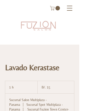
Lavado Kerastase
15
balboas
1 h
1
B/. 15
panameños
Sucursal Salon Multiplaza -
Panama
|
Sucursal Spot Multiplaza -
Panama
|
Sucursal Fuzion Town Center-