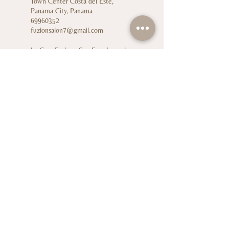
Town Center Costa del Este,
Panama City, Panama
69960352
fuzionsalon7@gmail.com
La Casa Fuzion:: San Francisco, al
frente de motor city, Vía Porras,
Panama City, Panama
69960352
fuzionsalon7@gmail.com
Cl. 14 #104-12, Ciudad Jardín, Cali,
Valle del Cauca, Colombia
69960352
fuzionsalon7@gmail.com
Reserva ahora