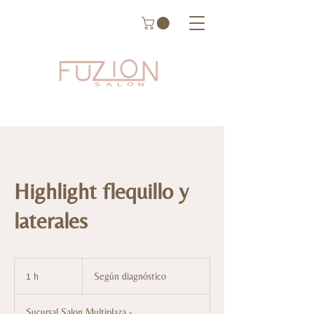
Highlight flequillo y
laterales
Según
diagnóstico
1 h
1
Según diagnóstico
Sucursal Salon Multiplaza -