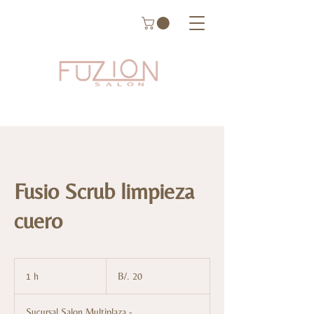
Fusio Scrub limpieza
cuero
20
balboas
1 h
1
B/. 20
panameños
Sucursal Salon Multiplaza -