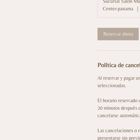
Sucursal Salon Mu
Center-panama
|
Reservar ahora
Política de cance
Al reservar y pagar u
seleccionadas.
El horario reservado
20 minutos después de
cancelarse automátic
Las cancelaciones o 
presentarse sin previ