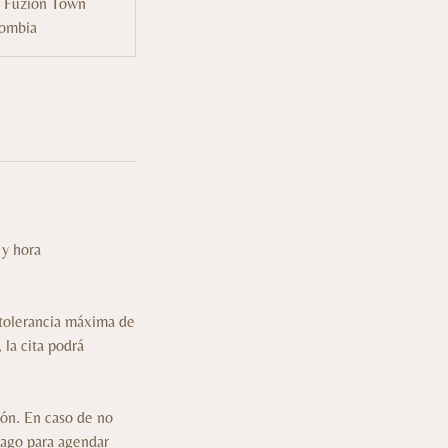
 Fuzion Town
lombia
 y hora
 tolerancia máxima de
 la cita podrá
ión. En caso de no
 pago para agendar