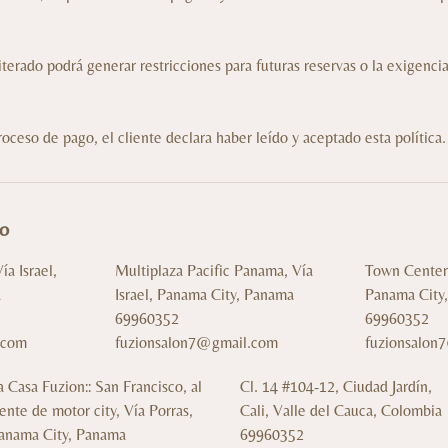
terado podrá generar restricciones para futuras reservas o la exigenci
roceso de pago, el cliente declara haber leído y aceptado esta política.
to
a Israel,
Multiplaza Pacific Panama, Vía
Town Center 
a
Israel, Panama City, Panama
Panama City
69960352
69960352
.com
fuzionsalon7@gmail.com
fuzionsalon
a Casa Fuzion:: San Francisco, al
Cl. 14 #104-12, Ciudad Jardín,
rente de motor city, Vía Porras,
Cali, Valle del Cauca, Colombia
anama City, Panama
69960352