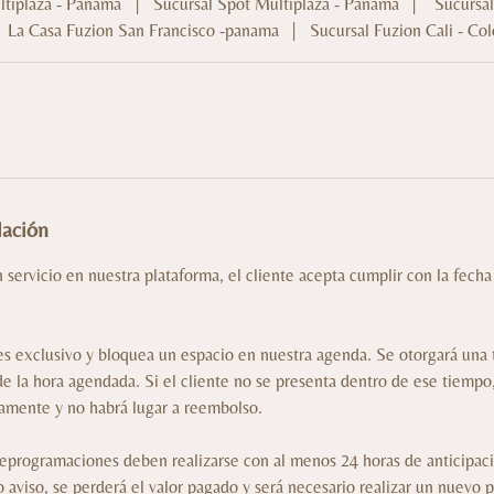
ltiplaza - Panama
|
Sucursal Spot Multiplaza - Panama
|
Sucursal
La Casa Fuzion San Francisco -panama
|
Sucursal Fuzion Cali - Co
lación
n servicio en nuestra plataforma, el cliente acepta cumplir con la fecha
 es exclusivo y bloquea un espacio en nuestra agenda. Se otorgará una
 la hora agendada. Si el cliente no se presenta dentro de ese tiempo,
amente y no habrá lugar a reembolso.
reprogramaciones deben realizarse con al menos 24 horas de anticipac
o aviso, se perderá el valor pagado y será necesario realizar un nuevo