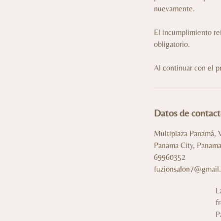
nuevamente.
El incumplimiento rei
obligatorio.
Al continuar con el p
Datos de contac
Multiplaza Panamá, Ví
Panama City, Panam
69960352
fuzionsalon7@gmail
L
f
P