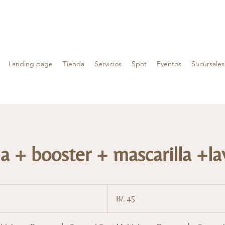
Landing page
Tienda
Servicios
Spot
Eventos
Sucursales
a + booster + mascarilla +l
45
balboas
B/. 45
panameños