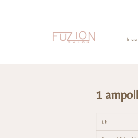
Inicio
1 ampoll
1 h
1