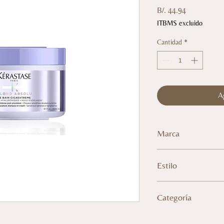
Precio
B/. 44.94
ITBMS excluido
Cantidad
*
A
Marca
KERASTASE
Estilo
FZ0393
Categoría
CABELLO