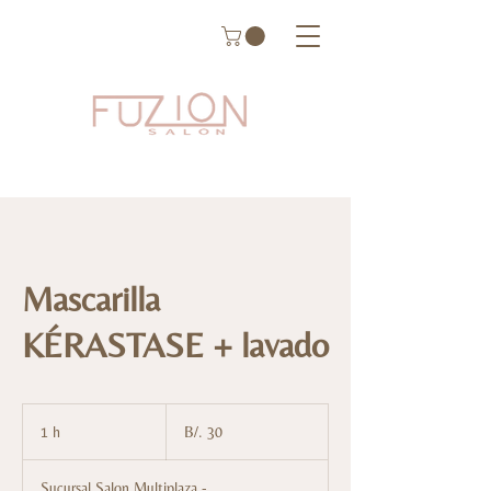
Mascarilla
KÉRASTASE + lavado
30
balboas
1 h
1
B/. 30
panameños
Sucursal Salon Multiplaza -