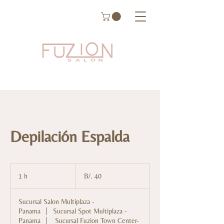
Depilación Espalda
40
balboas
1 h
1
B/. 40
panameños
Sucursal Salon Multiplaza -
Panama
|
Sucursal Spot Multiplaza -
Panama
|
Sucursal Fuzion Town Center-