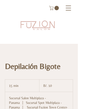
Depilación Bigote
10
balboas
15 min
1
B/. 10
panameños
5
Sucursal Salon Multiplaza -
m
Panama
|
Sucursal Spot Multiplaza -
i
Panama
|
Sucursal Fuzion Town Center-
n